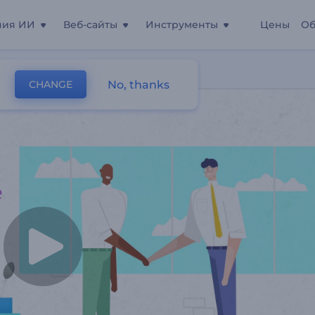
ния ИИ
Веб-сайты
Инструменты
Цены
Об
гу
No, thanks
CHANGE