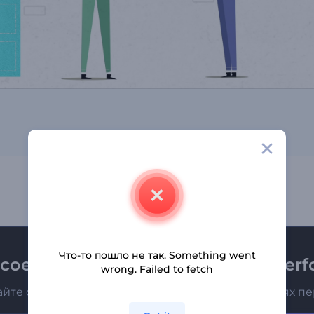
Что-то пошло не так. Something went
соединяйтесь к рассылке Renderfo
wrong. Failed to fetch
айте о последних новостях и новых предложениях п