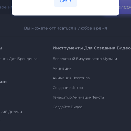
Got it
Присо
Вы можете отписаться в любое время
ы
Инструменты Для Создания Видео
енты Для Брендинга
Бесплатный Визуализатор Музыки
Анимации
Анимация Логотипа
рии
Создание Интро
Генератор Анимации Текста
Создайте Видео
ский Дизайн
т