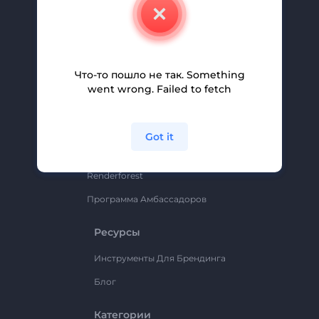
Свяжитесь С Нами
Вакансии
Помощь И Поддержка
Что-то пошло не так. Something
Партнерская Программа
went wrong. Failed to fetch
Политика Конфиденциальности
Условия И Положения
Got it
Карта Сайта
Renderforest
Программа Амбассадоров
Ресурсы
Инструменты Для Брендинга
Блог
Категории