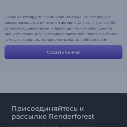
Продемонстрируйте своим клиентам лучшие загородные
дома с помощью этой готовой истории. Она включает в себя
запоминающиеся сцены и переходы, что поможет сделать
процесс создания вашего видео еще более простым. Все что
вам нужно сделать, это дополнить сцены собственными
медиа-файлами и описаниями и получить желаемый
результат всего за несколько минут. Попробуйте самый
Создать Сейчас
простой способ создания профессионального промо видео.
Присоединяйтесь к
рассылке Renderforest