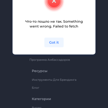
Вакансии
Помощь И Поддержка
Партнерская Программа
Что-то пошло не так. Something
went wrong. Failed to fetch
Политика Конфиденциальности
Условия И Положения
Got it
Карта Сайта
Renderforest
Программа Амбассадоров
Ресурсы
Инструменты Для Брендинга
Блог
Категории
Видео