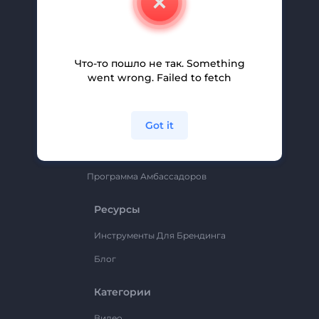
Вакансии
Помощь И Поддержка
Партнерская Программа
Что-то пошло не так. Something
went wrong. Failed to fetch
Политика Конфиденциальности
Условия И Положения
Got it
Карта Сайта
Renderforest
Программа Амбассадоров
Ресурсы
Инструменты Для Брендинга
Блог
Категории
Видео