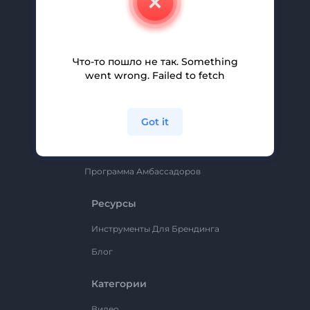
Вакансии
Помощь И Поддержка
Партнерская Программа
Что-то пошло не так. Something
went wrong. Failed to fetch
Политика Конфиденциальности
Условия И Положения
Got it
Карта Сайта
Renderforest
Программа Амбассадоров
Ресурсы
Инструменты Для Брендинга
Блог
Категории
Видео