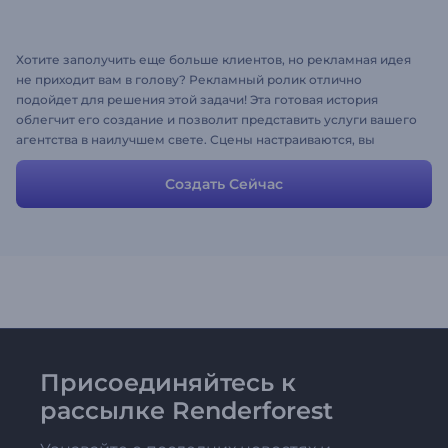
Хотите заполучить еще больше клиентов, но рекламная идея
не приходит вам в голову? Рекламный ролик отлично
подойдет для решения этой задачи! Эта готовая история
облегчит его создание и позволит представить услуги вашего
агентства в наилучшем свете. Сцены настраиваются, вы
можете изменять их добавляя собственные медиа-файлы и
описания. Сюжет облегчит создание видео, а вы получите
Создать Сейчас
удовольствие от процесса!
Присоединяйтесь к
рассылке Renderforest