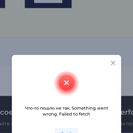
Что-то пошло не так. Something went
соединяйтесь к рассылке Renderfo
wrong. Failed to fetch
айте о последних новостях и новых предложениях п