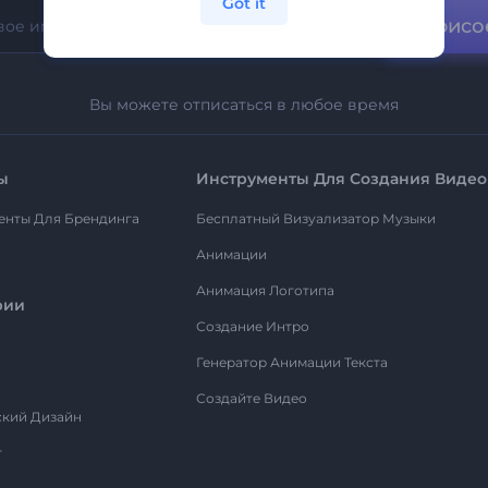
Got it
Присо
Вы можете отписаться в любое время
ы
Инструменты Для Создания Видео
енты Для Брендинга
Бесплатный Визуализатор Музыки
Анимации
Анимация Логотипа
рии
Создание Интро
Генератор Анимации Текста
Создайте Видео
ский Дизайн
т