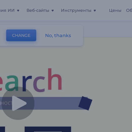
ния ИИ
Веб-сайты
Инструменты
Цены
Об
рбезопасности
No, thanks
CHANGE