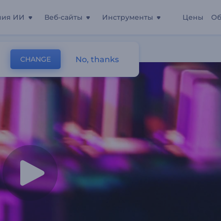
ния ИИ
Веб-сайты
Инструменты
Цены
Об
инки
No, thanks
CHANGE