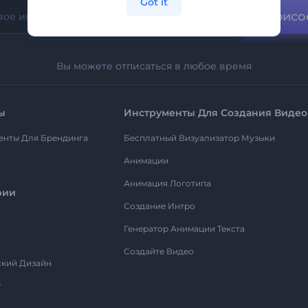
Got it
Присо
Вы можете отписаться в любое время
ы
Инструменты Для Создания Видео
енты Для Брендинга
Бесплатный Визуализатор Музыки
Анимации
Анимация Логотипа
рии
Создание Интро
Генератор Анимации Текста
Создайте Видео
ский Дизайн
т