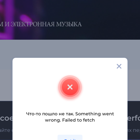
Что-то пошло не так. Something went
соединяйтесь к рассылке Renderfo
wrong. Failed to fetch
айте о последних новостях и новых предложениях п