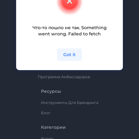
Вакансии
Помощь И Поддержка
Партнерская Программа
Что-то пошло не так. Something
went wrong. Failed to fetch
Политика Конфиденциальности
Условия И Положения
Got it
Карта Сайта
Renderforest
Программа Амбассадоров
Ресурсы
Инструменты Для Брендинга
Блог
Категории
Видео