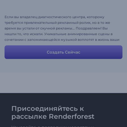
Если вы владелец диагностического центра, которому
требуется привлекательный рекламный ролик, но в то же
время вы устали от скучной рекламы... Поздравляем! Вы
нашли то, что искали. Уникальные анимированные сцены в
сочетании с запоминающейся музыкой воплотят в жизнь ваши
пожелания. Просто добавьте или, если это необходимо,
отредактируйте персональную информацию и удивите своих
Создать Сейчас
будущих клиентов!
Присоединяйтесь к
рассылке Renderforest