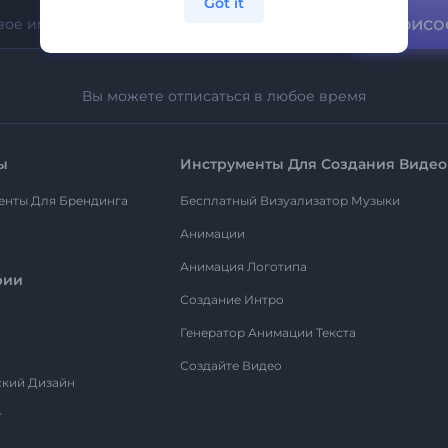
Got it
Присо
Вы можете отписаться в любое время
ы
Инструменты Для Создания Видео
енты Для Брендинга
Бесплатный Визуализатор Музыки
Анимации
Анимация Логотипа
рии
Создание Интро
Генератор Анимации Текста
Создайте Видео
ский Дизайн
т