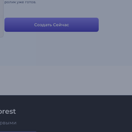
ролик уже готов.
Создать Сейчас
rest
ервыми