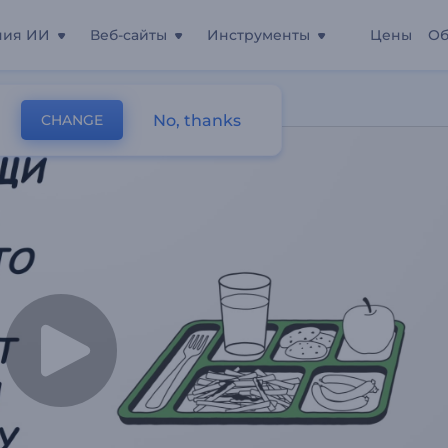
ния ИИ
Веб-сайты
Инструменты
Цены
Об
а
No, thanks
CHANGE