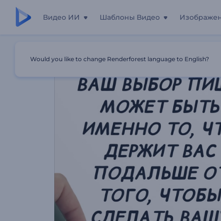
Видео ИИ
Шаблоны Видео
Изображе
Главная
Шаблоны
Проморолик Диетического План
Would you like to change Renderforest language to English?