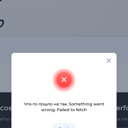
Что-то пошло не так. Something went
соединяйтесь к рассылке Renderfo
wrong. Failed to fetch
айте о последних новостях и новых предложениях п