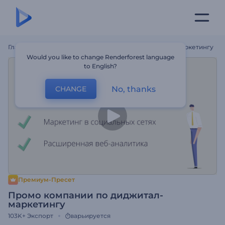
Главная
Шаблоны
Промо Компании По Диджитал-Маркетингу
Would you like to change Renderforest language
to English?
No, thanks
CHANGE
Премиум-Пресет
Промо компании по диджитал-
маркетингу
103K+
Экспорт
варьируется