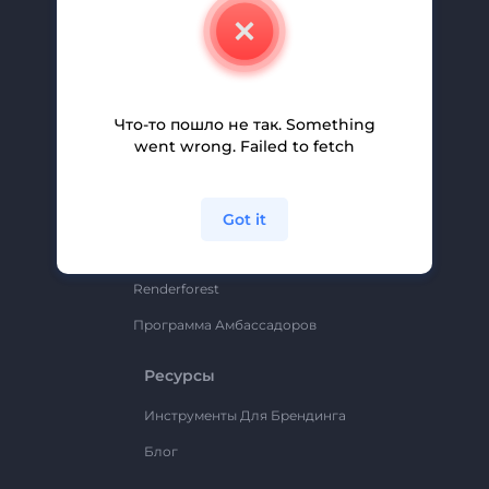
О Нас
Свяжитесь С Нами
Вакансии
Помощь И Поддержка
Что-то пошло не так. Something
went wrong. Failed to fetch
Партнерская Программа
Политика Конфиденциальности
Условия И Положения
Got it
Карта Сайта
Renderforest
Программа Амбассадоров
Ресурсы
Инструменты Для Брендинга
Блог