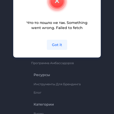
Вакансии
Помощь И Поддержка
Партнерская Программа
Что-то пошло не так. Something
went wrong. Failed to fetch
Политика Конфиденциальности
Условия И Положения
Got it
Карта Сайта
Renderforest
Программа Амбассадоров
Ресурсы
Инструменты Для Брендинга
Блог
Категории
Видео