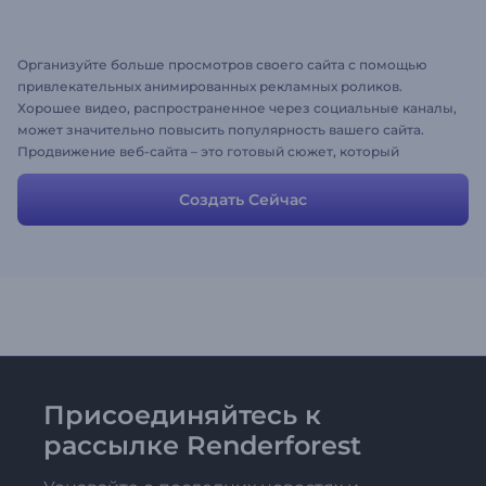
Организуйте больше просмотров своего сайта с помощью
привлекательных анимированных рекламных роликов.
Хорошее видео, распространенное через социальные каналы,
может значительно повысить популярность вашего сайта.
Продвижение веб-сайта – это готовый cюжет, который
поможет ускорить процесс создания видео. Измените его,
чтобы получить желаемый результат, и нажмите
Создать Сейчас
предпросмотр.
Присоединяйтесь к
рассылке Renderforest