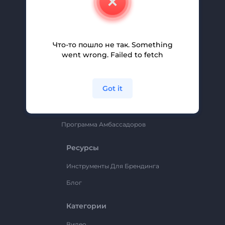
Вакансии
Помощь И Поддержка
Партнерская Программа
Что-то пошло не так. Something
went wrong. Failed to fetch
Политика Конфиденциальности
Условия И Положения
Got it
Карта Сайта
Renderforest
Программа Амбассадоров
Ресурсы
Инструменты Для Брендинга
Блог
Категории
Видео