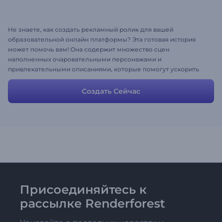
Не знаете, как создать рекламный ролик для вашей
образовательной онлайн платформы? Эта готовая история
может помочь вам! Она содержит множество сцен
наполненных очаровательными персонажами и
привлекательными описаниями, которые помогут ускорить
создание видео и позволят подготовить готовое промо всего
за несколько минут. Просто загрузите собственные медиа,
Создать Сейчас
настройте тексты, цвета и нажмите "предварительный
просмотр". Попробуйте и насладитесь процессом!
Присоединяйтесь к
рассылке Renderforest