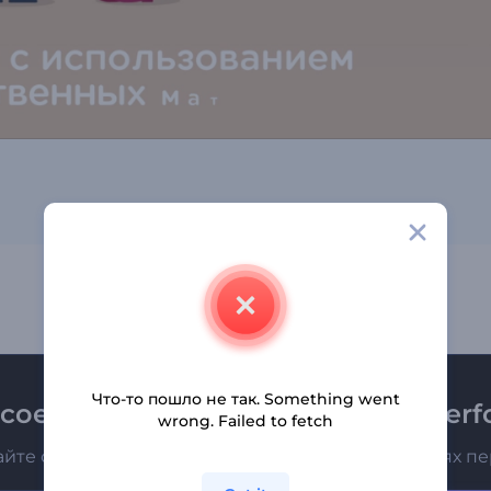
Что-то пошло не так. Something went
соединяйтесь к рассылке Renderfo
wrong. Failed to fetch
айте о последних новостях и новых предложениях п