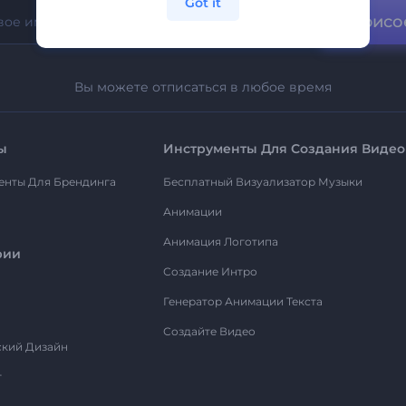
Got it
Присо
Вы можете отписаться в любое время
ы
Инструменты Для Создания Видео
енты Для Брендинга
Бесплатный Визуализатор Музыки
Анимации
Анимация Логотипа
рии
Создание Интро
Генератор Анимации Текста
Создайте Видео
ский Дизайн
т