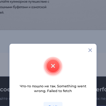
Что-то пошло не так. Something went
соединяйтесь к рассылке Renderfo
wrong. Failed to fetch
айте о последних новостях и новых предложениях п