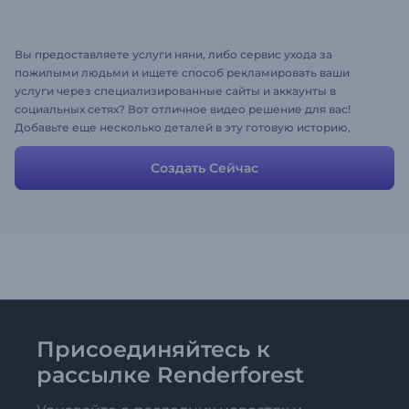
Вы предоставляете услуги няни, либо сервис ухода за
пожилыми людьми и ищете способ рекламировать ваши
услуги через специализированные сайты и аккаунты в
социальных сетях? Вот отличное видео решение для вас!
Добавьте еще несколько деталей в эту готовую историю,
чтобы представить свой рабочий профиль или используйте ее
в первоначальном виде для рекламы ваших услуг и поиска
Создать Сейчас
новых возможностей.
Присоединяйтесь к
рассылке Renderforest