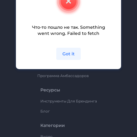
Вакансии
Помощь И Поддержка
Партнерская Программа
Что-то пошло не так. Something
went wrong. Failed to fetch
Политика Конфиденциальности
Условия И Положения
Got it
Карта Сайта
Renderforest
Программа Амбассадоров
Ресурсы
Инструменты Для Брендинга
Блог
Категории
Видео