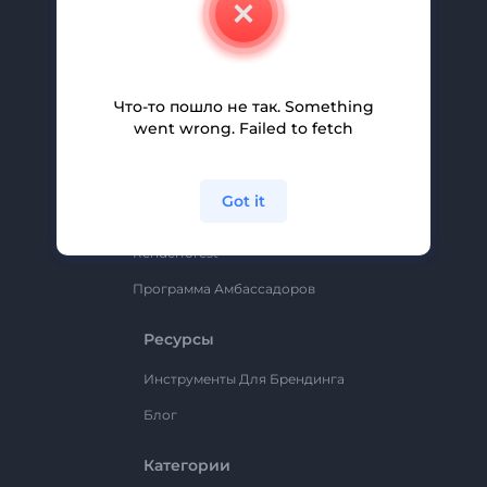
Свяжитесь С Нами
Вакансии
Помощь И Поддержка
Что-то пошло не так. Something
Партнерская Программа
went wrong. Failed to fetch
Политика Конфиденциальности
Условия И Положения
Got it
Карта Сайта
Renderforest
Программа Амбассадоров
Ресурсы
Инструменты Для Брендинга
Блог
Категории