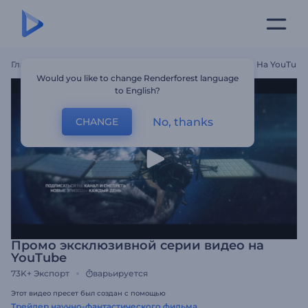
Главная
Шаблоны
Промо Эксклюзивной Серии Видео На YouTube
Would you like to change Renderforest language
to English?
No, thanks
CHANGE
Промо эксклюзивной серии видео на
YouTube
73K+
Экспорт
варьируется
Этот видео пресет был создан с помощью
Трейлер научно-фантастического фильма