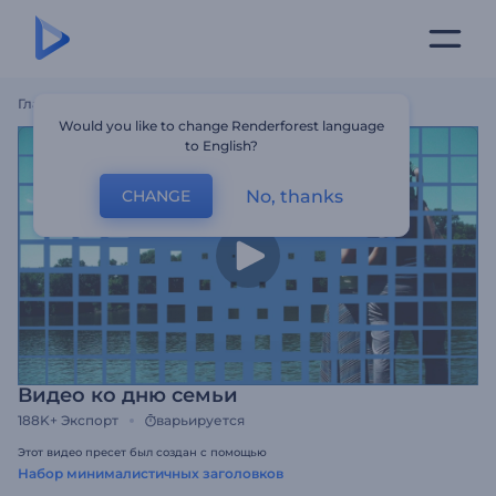
Главная
Шаблоны
Видео Ко Дню Семьи
Would you like to change Renderforest language
to English?
No, thanks
CHANGE
Видео ко дню семьи
188K+
Экспорт
варьируется
Этот видео пресет был создан с помощью
Набор минималистичных заголовков