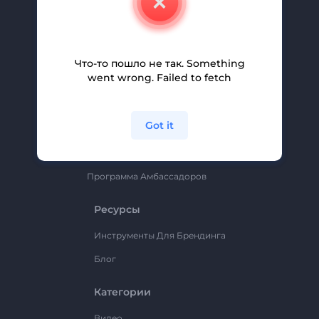
Вакансии
Помощь И Поддержка
Партнерская Программа
Что-то пошло не так. Something
went wrong. Failed to fetch
Политика Конфиденциальности
Условия И Положения
Got it
Карта Сайта
Renderforest
Программа Амбассадоров
Ресурсы
Инструменты Для Брендинга
Блог
Категории
Видео