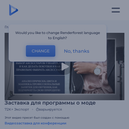
Главная
Шаблоны
Заставка Для Программы О Моде
Would you like to change Renderforest language
to English?
No, thanks
CHANGE
Заставка для программы о моде
72K+
Экспорт
варьируется
Этот видео пресет был создан с помощью
Видеозаставка для конференции