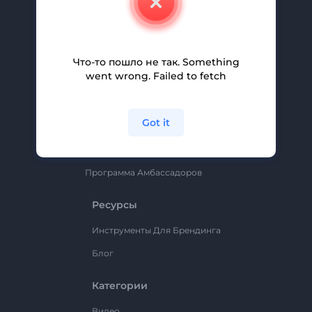
Вакансии
Помощь И Поддержка
Партнерская Программа
Что-то пошло не так. Something
went wrong. Failed to fetch
Политика Конфиденциальности
Условия И Положения
Got it
Карта Сайта
Renderforest
Программа Амбассадоров
Ресурсы
Инструменты Для Брендинга
Блог
Категории
Видео