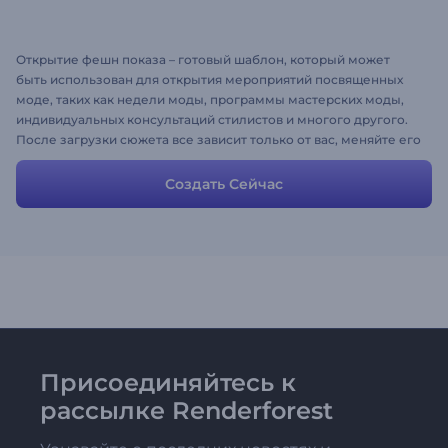
Открытие фешн показа – готовый шаблон, который может
быть использован для открытия мероприятий посвященных
моде, таких как недели моды, программы мастерских моды,
индивидуальных консультаций стилистов и многого другого.
После загрузки сюжета все зависит только от вас, меняйте его
так как вам необходимо. Используйте его в качестве основы,
заменив имеющиеся фотографии, видео и тексты
Создать Сейчас
собственными. При необходимости вы можете удалять или
добавлять сцены и даже озвучить ролик.
Присоединяйтесь к
рассылке Renderforest