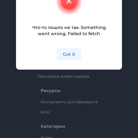
Вакансии
Помощь И Поддержка
Партнерская Программа
Что-то пошло не так. Something
went wrong. Failed to fetch
Политика Конфиденциальности
Условия И Положения
Got it
Карта Сайта
Renderforest
Программа Амбассадоров
Ресурсы
Инструменты Для Брендинга
Блог
Категории
Видео