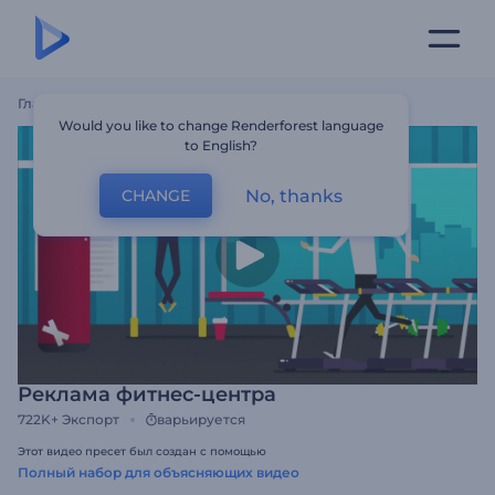
Главная
Шаблоны
Реклама Фитнес-Центра
Would you like to change Renderforest language
to English?
No, thanks
CHANGE
Реклама фитнес-центра
722K+
Экспорт
варьируется
Этот видео пресет был создан с помощью
Полный набор для объясняющих видео