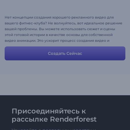
Нет концепции создания хорошего рекламного видео для
вашего фитнес-клуба? Не волнуйтесь, вот идеальное решение
вашей проблемы. Вы можете использовать сюжет и сцены
этой готовой истории в качестве основы для собственной
видео анимации. Это ускорит процесс создания видео и
расскажет историю вашей фитнес-компании наилучшим
образом. Все сцены настраиваются, вы можете изменять их
Создать Сейчас
столько раз сколько необходимо.
Присоединяйтесь к
рассылке Renderforest