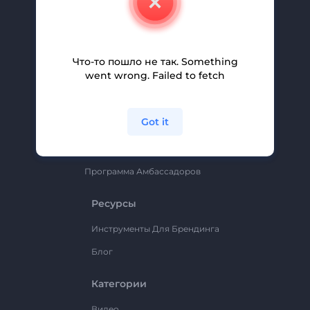
Вакансии
Помощь И Поддержка
Партнерская Программа
Что-то пошло не так. Something
went wrong. Failed to fetch
Политика Конфиденциальности
Условия И Положения
Got it
Карта Сайта
Renderforest
Программа Амбассадоров
Ресурсы
Инструменты Для Брендинга
Блог
Категории
Видео