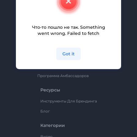
Вакансии
Помощь И Поддержка
Партнерская Программа
Что-то пошло не так. Something
went wrong. Failed to fetch
Политика Конфиденциальности
Условия И Положения
Got it
Карта Сайта
Renderforest
Программа Амбассадоров
Ресурсы
Инструменты Для Брендинга
Блог
Категории
Видео