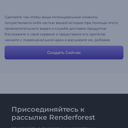
Сделайте так чтобы ваши потенциальные клиенты
почувствовали себя частью вашей истории при помощи этого
привлекательного видео о службе доставки продуктов.
Расскажите о свой сервисе и представьте его зрителю:
начните с первоначальной идеи и расширьте ее, добавив
больше личных данных, таких как бизнес-модель, цепочка
поставок и тому подобное. Используете ли вы историю такой,
Создать Сейчас
какая она есть, или делаете ее более персонализированной,
вам будет очень сложно испортить этот занимательный
рассказ.
Присоединяйтесь к
рассылке Renderforest