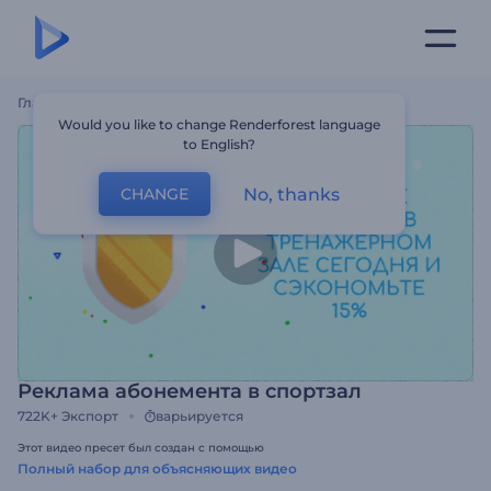
Главная
Шаблоны
Реклама Абонемента В Спортзал
Would you like to change Renderforest language
to English?
No, thanks
CHANGE
Реклама абонемента в спортзал
722K+
Экспорт
варьируется
Этот видео пресет был создан с помощью
Полный набор для объясняющих видео