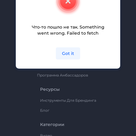
Вакансии
Помощь И Поддержка
Партнерская Программа
Что-то пошло не так. Something
went wrong. Failed to fetch
Политика Конфиденциальности
Условия И Положения
Got it
Карта Сайта
Renderforest
Программа Амбассадоров
Ресурсы
Инструменты Для Брендинга
Блог
Категории
Видео