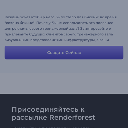
Каждый хочет чтобы у него было "тело для бикини" во время
"сезона бикини"! Почему бы не использовать это послание
для рекламы своего тренажерный зала? Заинтересуйте и
привлекайте будущих клиентов своего тренажерного зала
визуальными представлениями инфраструктуры, а ваши
фитнес-инструкторы сделают все остальное! Измените сюжет
и сцены, чтобы они соответствовали вашей истории, и вот
Создать Сейчас
эффективное и привлекательное промо тренажерного зала
уже готово в кратчайшие сроки.
Присоединяйтесь к
рассылке Renderforest