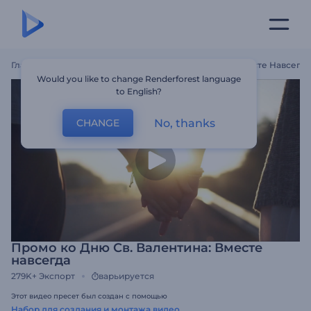
Главная
Шаблоны
Промо Ко Дню Св. Валентина: Вместе Навсегда
Would you like to change Renderforest language
to English?
No, thanks
CHANGE
Промо ко Дню Св. Валентина: Вместе
навсегда
279K+
Экспорт
варьируется
Этот видео пресет был создан с помощью
Набор для создания и монтажа видео