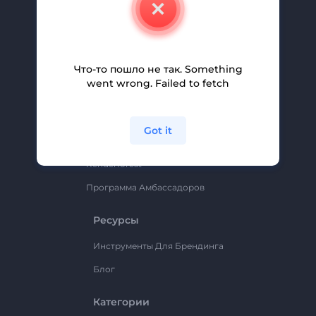
Свяжитесь С Нами
Вакансии
Помощь И Поддержка
Что-то пошло не так. Something
Партнерская Программа
went wrong. Failed to fetch
Политика Конфиденциальности
Условия И Положения
Got it
Карта Сайта
Renderforest
Программа Амбассадоров
Ресурсы
Инструменты Для Брендинга
Блог
Категории