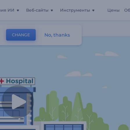
ния ИИ
Веб-сайты
Инструменты
Цены
Об
ия
No, thanks
CHANGE