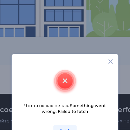
Что-то пошло не так. Something went
соединяйтесь к рассылке Renderfo
wrong. Failed to fetch
айте о последних новостях и новых предложениях п