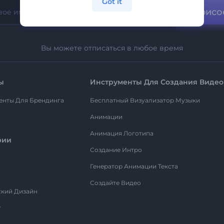
Got it
Присо
Вы можете отписаться в любое время
ы
Инструменты Для Создания Видео
енты Для Брендинга
Бесплатный Визуализатор Музыки
Анимации
Анимация Логотипа
рии
Создание Интро
Генератор Анимации Текста
Создайте Видео
ский Дизайн
т