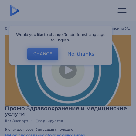
Главная
Шаблоны
Промо Здравоохранение И Медицинские Услуг
Would you like to change Renderforest language
to English?
No, thanks
CHANGE
Промо Здравоохранение и медицинские
услуги
1M+
Экспорт
варьируется
Этот видео пресет был создан с помощью
Набор для создания объясняющих видео