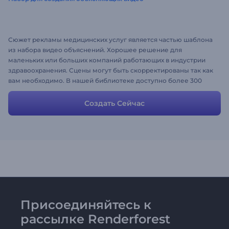
Сюжет рекламы медицинских услуг является частью шаблона
из набора видео объяснений. Хорошее решение для
маленьких или больших компаний работающих в индустрии
здравоохранения. Сцены могут быть скорректированы так как
вам необходимо. В нашей библиотеке доступно более 300
готовых сцен. Вы можете изменить цвета, музыку или даже
загрузить голос, чтобы они соответствовали вашему бренду.
Создать Сейчас
Присоединяйтесь к
рассылке Renderforest