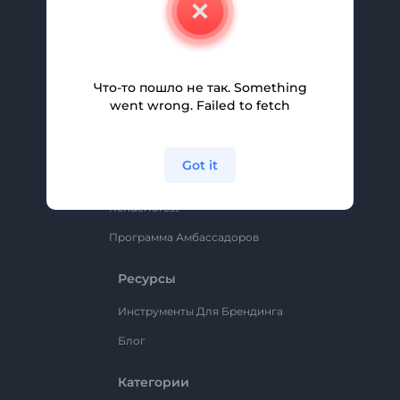
Свяжитесь С Нами
Вакансии
Помощь И Поддержка
Что-то пошло не так. Something
Партнерская Программа
went wrong. Failed to fetch
Политика Конфиденциальности
Условия И Положения
Got it
Карта Сайта
Renderforest
Программа Амбассадоров
Ресурсы
Инструменты Для Брендинга
Блог
Категории