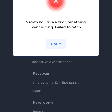
Вакансии
Помощь И Поддержка
Партнерская Программа
Что-то пошло не так. Something
went wrong. Failed to fetch
Политика Конфиденциальности
Условия И Положения
Got it
Карта Сайта
Renderforest
Программа Амбассадоров
Ресурсы
Инструменты Для Брендинга
Блог
Категории
Видео