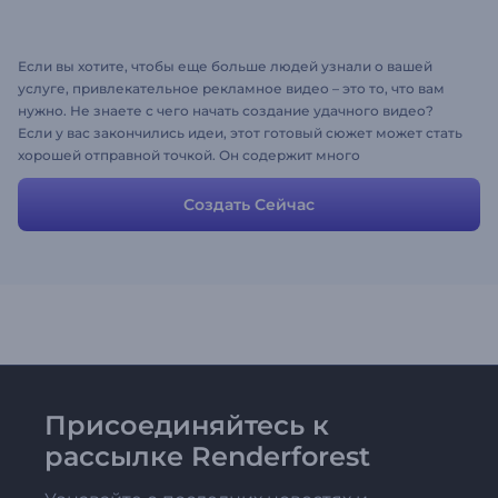
Если вы хотите, чтобы еще больше людей узнали о вашей
услуге, привлекательное рекламное видео – это то, что вам
нужно. Не знаете с чего начать создание удачного видео?
Если у вас закончились идеи, этот готовый сюжет может стать
хорошей отправной точкой. Он содержит много
запоминающихся сцен, которые вы можете менять по своему
вкусу, загружая собственные медиа-файлы и добавляя
Создать Сейчас
собственные тексты. Не тратьте время, создайте свой
рекламный ролик сегодня.
Присоединяйтесь к
рассылке Renderforest