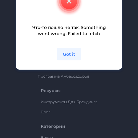
Вакансии
Помощь И Поддержка
Партнерская Программа
Что-то пошло не так. Something
went wrong. Failed to fetch
Политика Конфиденциальности
Условия И Положения
Got it
Карта Сайта
Renderforest
Программа Амбассадоров
Ресурсы
Инструменты Для Брендинга
Блог
Категории
Видео