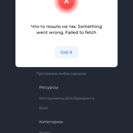
Вакансии
Помощь И Поддержка
Партнерская Программа
Что-то пошло не так. Something
went wrong. Failed to fetch
Политика Конфиденциальности
Условия И Положения
Got it
Карта Сайта
Renderforest
Программа Амбассадоров
Ресурсы
Инструменты Для Брендинга
Блог
Категории
Видео