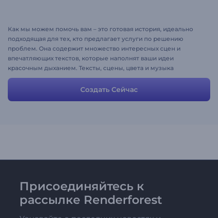
Как мы можем помочь вам – это готовая история, идеально
подходящая для тех, кто предлагает услуги по решению
проблем. Она содержит множество интересных сцен и
впечатляющих текстов, которые наполнят ваши идеи
красочным дыханием. Тексты, сцены, цвета и музыка
настраиваются, вы можете изменять их, чтобы они
соответствовали вашим услугам и идеям.
Создать Сейчас
Присоединяйтесь к
рассылке Renderforest