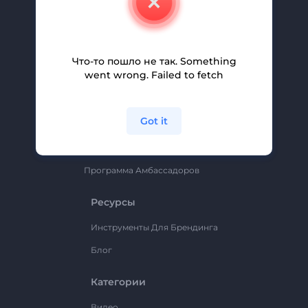
Вакансии
Помощь И Поддержка
Партнерская Программа
Что-то пошло не так. Something
went wrong. Failed to fetch
Политика Конфиденциальности
Условия И Положения
Got it
Карта Сайта
Renderforest
Программа Амбассадоров
Ресурсы
Инструменты Для Брендинга
Блог
Категории
Видео