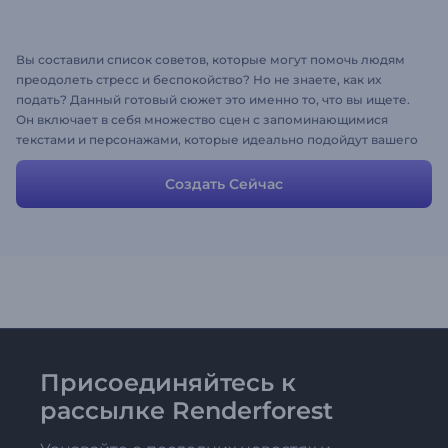
Вы составили список советов, которые могут помочь людям
преодолеть стресс и беспокойство? Но не знаете, как их
подать? Данный готовый сюжет это именно то, что вы ищете.
Он включает в себя множество сцен с запоминающимися
текстами и персонажами, которые идеально подойдут вашего
собственного видео. Кроме того, сцены полностью
настраиваются, и вы можете внести любые изменения, чтобы
Создать Сейчас
придать видео его завершенный вид.
Присоединяйтесь к
рассылке Renderforest