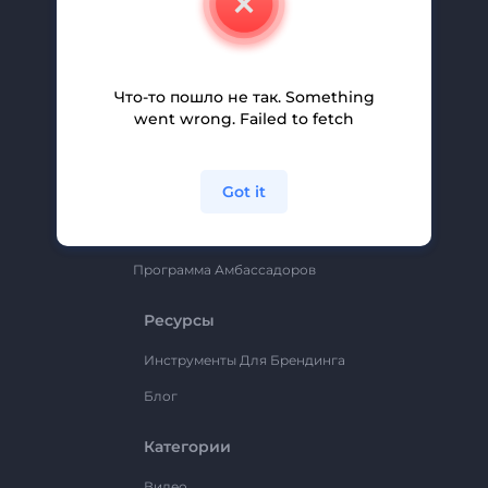
Вакансии
Помощь И Поддержка
Партнерская Программа
Что-то пошло не так. Something
went wrong. Failed to fetch
Политика Конфиденциальности
Условия И Положения
Got it
Карта Сайта
Renderforest
Программа Амбассадоров
Ресурсы
Инструменты Для Брендинга
Блог
Категории
Видео