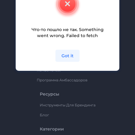
Свяжитесь С Нами
Вакансии
Помощь И Поддержка
Что-то пошло не так. Something
Партнерская Программа
went wrong. Failed to fetch
Политика Конфиденциальности
Условия И Положения
Got it
Карта Сайта
Renderforest
Программа Амбассадоров
Ресурсы
Инструменты Для Брендинга
Блог
Категории