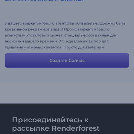
У вашего маркетингового агентства обязательно должно быть
креативное рекламное видео! Промо маркетингового
агентства– это готовый сюжет, специально созданный для
экономии вашего времени. Это идеальный выбор для
привлечения новых клиентов. Просто добавьте или
отредактируйте контактную информацию и получите готовое
профессиональное видео всего за несколько минут.
Создать Сейчас
Позвольте броскому промо с сегодняшнего дня начать
удивлять вашу аудиторию!
Присоединяйтесь к
рассылке Renderforest