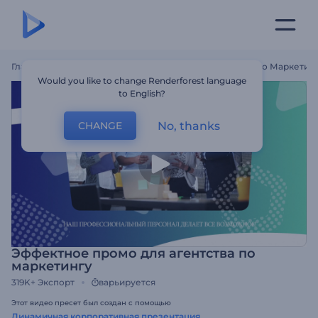
Главная
Шаблоны
Эффектное Промо Для Агентства По Маркетин
Would you like to change Renderforest language
to English?
No, thanks
CHANGE
Эффектное промо для агентства по
маркетингу
319K+
Экспорт
варьируется
Этот видео пресет был создан с помощью
Динамичная корпоративная презентация