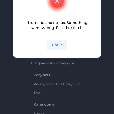
Вакансии
Помощь И Поддержка
Партнерская Программа
Что-то пошло не так. Something
went wrong. Failed to fetch
Политика Конфиденциальности
Условия И Положения
Got it
Карта Сайта
Renderforest
Программа Амбассадоров
Ресурсы
Инструменты Для Брендинга
Блог
Категории
Видео