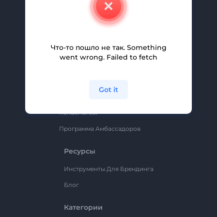
Свяжитесь С Нами
Вакансии
Помощь И Поддержка
Что-то пошло не так. Something
Партнерская Программа
went wrong. Failed to fetch
Политика Конфиденциальности
Условия И Положения
Got it
Карта Сайта
Renderforest
Программа Амбассадоров
Ресурсы
Инструменты Для Брендинга
Блог
Категории