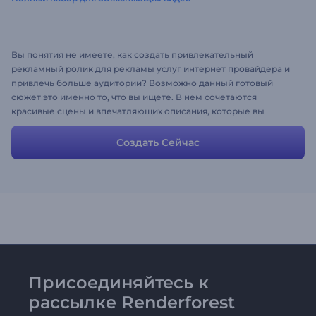
Вы понятия не имеете, как создать привлекательный
рекламный ролик для рекламы услуг интернет провайдера и
привлечь больше аудитории? Возможно данный готовый
сюжет это именно то, что вы ищете. В нем сочетаются
красивые сцены и впечатляющих описания, которые вы
можете использовать в своем видео. Сцены настраиваются,
вы можете изменять их для получения желаемого результата.
Создать Сейчас
Попробуйте и без труда создайте свое рекламное видео!
Присоединяйтесь к
рассылке Renderforest