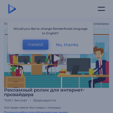
Главная
Шаблоны
Рекламный Ролик Для Интернет-Провайдера
Would you like to change Renderforest language
to English?
No, thanks
CHANGE
Рекламный ролик для интернет-
провайдера
722K+
Экспорт
варьируется
Этот видео пресет был создан с помощью
Полный набор для объясняющих видео