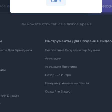
Got it
Присо
Вы можете отписаться в любое время
ы
Инструменты Для Создания Видео
енты Для Брендинга
Бесплатный Визуализатор Музыки
Анимации
Анимация Логотипа
рии
Создание Интро
Генератор Анимации Текста
Создайте Видео
ский Дизайн
т