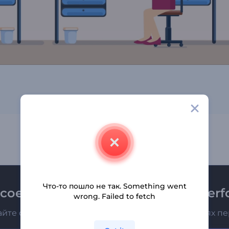
Что-то пошло не так. Something went
соединяйтесь к рассылке Renderfo
wrong. Failed to fetch
айте о последних новостях и новых предложениях п