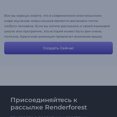
Все вы хорошо знаете, что в современном многоязычном
мире изучение новых языков является желанием почти
любого человека. Если вы хотите рассказать о своей языковей
школе или программе, эта история может быть вам очень
полезна. Красочная анимация привлечет внимание ваших
будущих учеников, а хорошо сформулированное введение
обеспечит повышенный интерес к вашей школе или курсу.
Создать Сейчас
Используйте историю как она есть, либо немного измените
сценарий и вы получите свое очаровательное рекламное
видео с минимальными усилиями!
Присоединяйтесь к
рассылке Renderforest