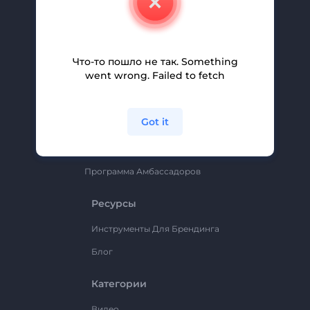
Вакансии
Помощь И Поддержка
Партнерская Программа
Что-то пошло не так. Something
went wrong. Failed to fetch
Политика Конфиденциальности
Условия И Положения
Got it
Карта Сайта
Renderforest
Программа Амбассадоров
Ресурсы
Инструменты Для Брендинга
Блог
Категории
Видео