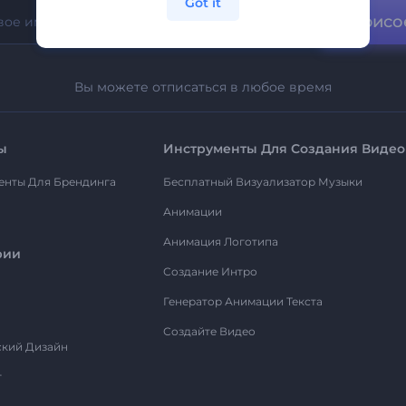
Got it
Присо
Вы можете отписаться в любое время
ы
Инструменты Для Создания Видео
енты Для Брендинга
Бесплатный Визуализатор Музыки
Анимации
Анимация Логотипа
рии
Создание Интро
Генератор Анимации Текста
Создайте Видео
ский Дизайн
т