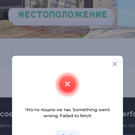
Что-то пошло не так. Something went
соединяйтесь к рассылке Renderfo
wrong. Failed to fetch
айте о последних новостях и новых предложениях п