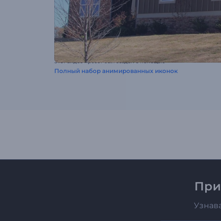
Этот видео пресет был создан с помощью
Полный набор анимированных иконок
При
Узнав