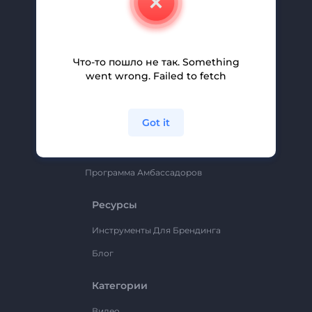
Вакансии
Помощь И Поддержка
Партнерская Программа
Что-то пошло не так. Something
went wrong. Failed to fetch
Политика Конфиденциальности
Условия И Положения
Got it
Карта Сайта
Renderforest
Программа Амбассадоров
Ресурсы
Инструменты Для Брендинга
Блог
Категории
Видео