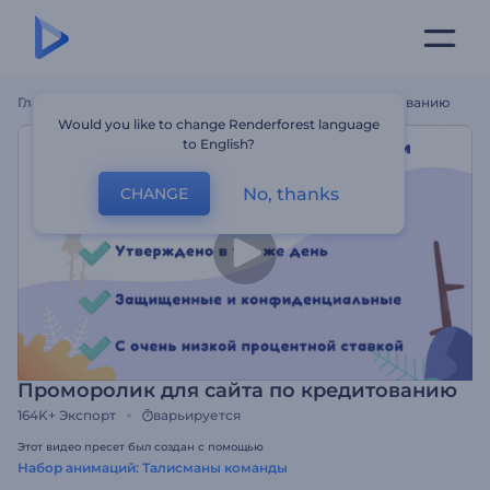
Главная
Шаблоны
Проморолик Для Сайта По Кредитованию
Would you like to change Renderforest language
to English?
No, thanks
CHANGE
Проморолик для сайта по кредитованию
164K+
Экспорт
варьируется
Этот видео пресет был создан с помощью
Набор анимаций: Талисманы команды