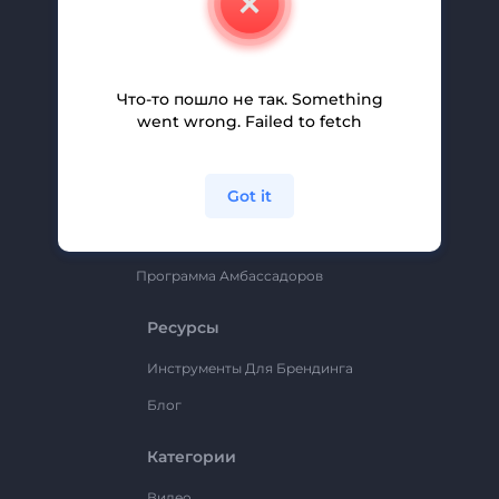
Вакансии
Помощь И Поддержка
Партнерская Программа
Что-то пошло не так. Something
went wrong. Failed to fetch
Политика Конфиденциальности
Условия И Положения
Got it
Карта Сайта
Renderforest
Программа Амбассадоров
Ресурсы
Инструменты Для Брендинга
Блог
Категории
Видео