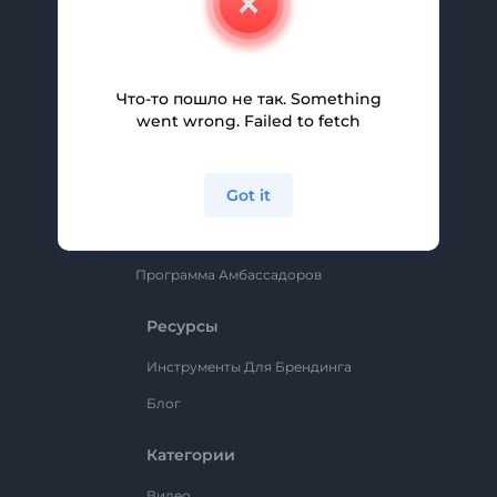
Вакансии
Помощь И Поддержка
Партнерская Программа
Что-то пошло не так. Something
went wrong. Failed to fetch
Политика Конфиденциальности
Условия И Положения
Got it
Карта Сайта
Renderforest
Программа Амбассадоров
Ресурсы
Инструменты Для Брендинга
Блог
Категории
Видео