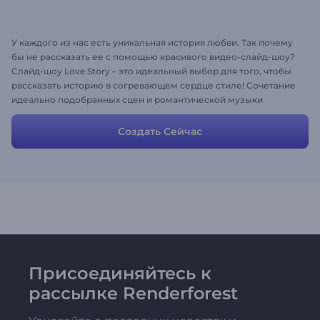
У каждого из нас есть уникальная история любви. Так почему
бы не рассказать ее с помощью красивого видео-слайд-шоу?
Слайд-шоу Love Story – это идеальный выбор для того, чтобы
рассказать историю в согревающем сердце стиле! Сочетание
идеально подобранных сцен и романтической музыки
сделает вашу историю невероятной. Просто добавьте
собственные изображения, измените тексты и превратите
Создать Сейчас
вашу историю любви в уникальный сюрприз на День Святого
Валентина!
Присоединяйтесь к
рассылке Renderforest