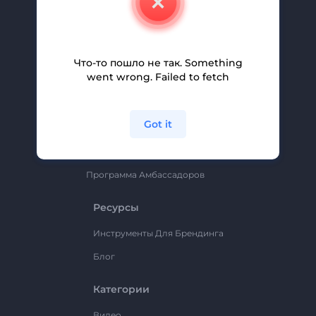
Вакансии
Помощь И Поддержка
Партнерская Программа
Что-то пошло не так. Something
went wrong. Failed to fetch
Политика Конфиденциальности
Условия И Положения
Got it
Карта Сайта
Renderforest
Программа Амбассадоров
Ресурсы
Инструменты Для Брендинга
Блог
Категории
Видео