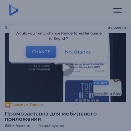
Главная
Шаблоны
Промозаставка Для Мобильного Приложения
Would you like to change Renderforest language
to English?
No, thanks
CHANGE
Премиум-Пресет
Промозаставка для мобильного
приложения
156K+
Экспорт
варьируется