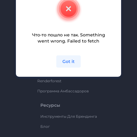
О Нас
Свяжитесь С Нами
Вакансии
Помощь И Поддержка
Что-то пошло не так. Something
went wrong. Failed to fetch
Партнерская Программа
Политика Конфиденциальности
Условия И Положения
Got it
Карта Сайта
Renderforest
Программа Амбассадоров
Ресурсы
Инструменты Для Брендинга
Блог