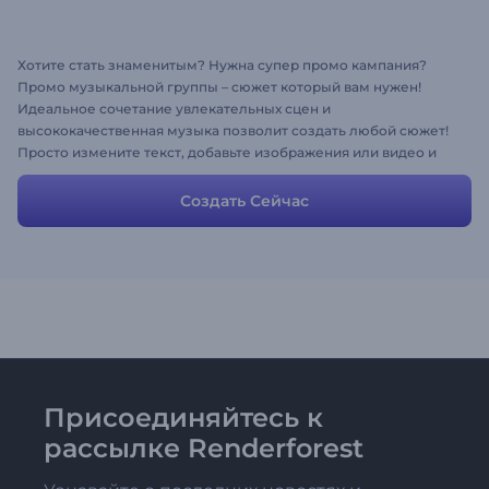
Хотите стать знаменитым? Нужна супер промо кампания?
Промо музыкальной группы – сюжет который вам нужен!
Идеальное сочетание увлекательных сцен и
высококачественная музыка позволит создать любой сюжет!
Просто измените текст, добавьте изображения или видео и
получите высококлассное видео всего за несколько минут.
Попробуйте прямо сейчас и наслаждайтесь известностью!
Создать Сейчас
Присоединяйтесь к
рассылке Renderforest