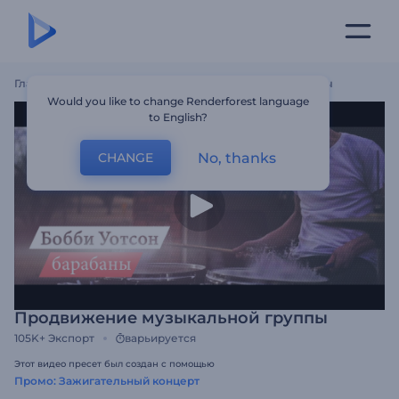
Главная
Шаблоны
Продвижение Музыкальной Группы
Would you like to change Renderforest language
to English?
No, thanks
CHANGE
Продвижение музыкальной группы
105K+
Экспорт
варьируется
Этот видео пресет был создан с помощью
Промо: Зажигательный концерт