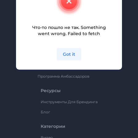
Вакансии
Помощь И Поддержка
Партнерская Программа
Что-то пошло не так. Something
went wrong. Failed to fetch
Политика Конфиденциальности
Условия И Положения
Got it
Карта Сайта
Renderforest
Программа Амбассадоров
Ресурсы
Инструменты Для Брендинга
Блог
Категории
Видео