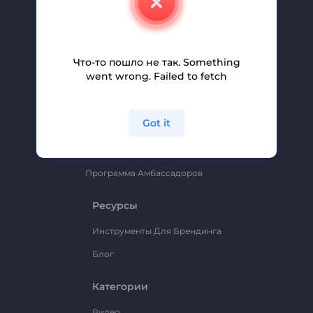
Вакансии
Помощь И Поддержка
Партнерская Программа
Что-то пошло не так. Something
went wrong. Failed to fetch
Политика Конфиденциальности
Условия И Положения
Got it
Карта Сайта
Renderforest
Программа Амбассадоров
Ресурсы
Инструменты Для Брендинга
Блог
Категории
Видео