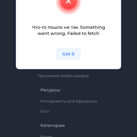
Вакансии
Помощь И Поддержка
Партнерская Программа
Что-то пошло не так. Something
went wrong. Failed to fetch
Политика Конфиденциальности
Условия И Положения
Got it
Карта Сайта
Renderforest
Программа Амбассадоров
Ресурсы
Инструменты Для Брендинга
Блог
Категории
Видео