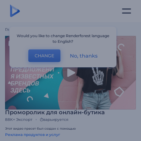
Главная
Шаблоны
Проморолик Для Онлайн-Бутика
Would you like to change Renderforest language
to English?
No, thanks
CHANGE
Проморолик для онлайн-бутика
88K+
Экспорт
варьируется
Этот видео пресет был создан с помощью
Реклама продуктов и услуг