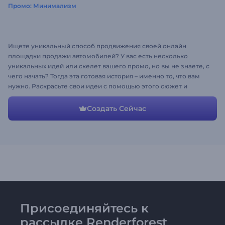
Промо: Минимализм
Ищете уникальный способ продвижения своей онлайн
площадки продажи автомобилей? У вас есть несколько
уникальных идей или скелет вашего промо, но вы не знаете, с
чего начать? Тогда эта готовая история – именно то, что вам
нужно. Раскрасьте свои идеи с помощью этого сюжет и
получите желаемый результат за считанные минуты.
Загрузите собственные изображения и видео, настройте
Создать Сейчас
тексты, цвета и наслаждайтесь готовым видео!
Присоединяйтесь к
рассылке Renderforest