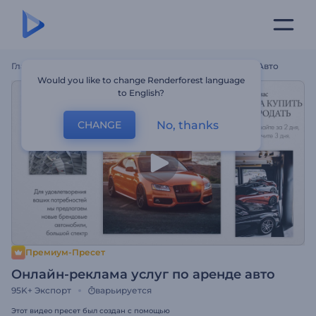
Главная
Шаблоны
Онлайн-Реклама Услуг По Аренде Авто
Would you like to change Renderforest language
to English?
No, thanks
CHANGE
Премиум-Пресет
Онлайн-реклама услуг по аренде авто
95K+
Экспорт
варьируется
Этот видео пресет был создан с помощью