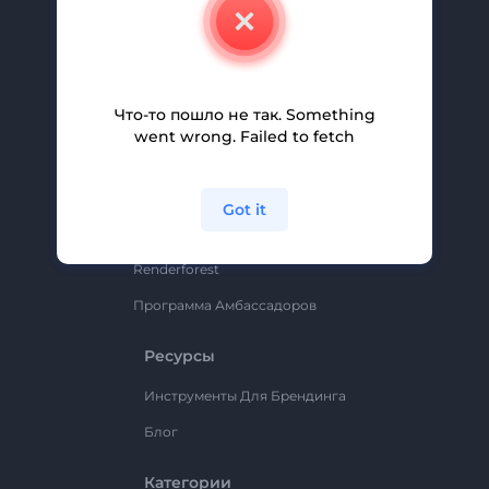
Свяжитесь С Нами
Вакансии
Помощь И Поддержка
Что-то пошло не так. Something
Партнерская Программа
went wrong. Failed to fetch
Политика Конфиденциальности
Условия И Положения
Got it
Карта Сайта
Renderforest
Программа Амбассадоров
Ресурсы
Инструменты Для Брендинга
Блог
Категории