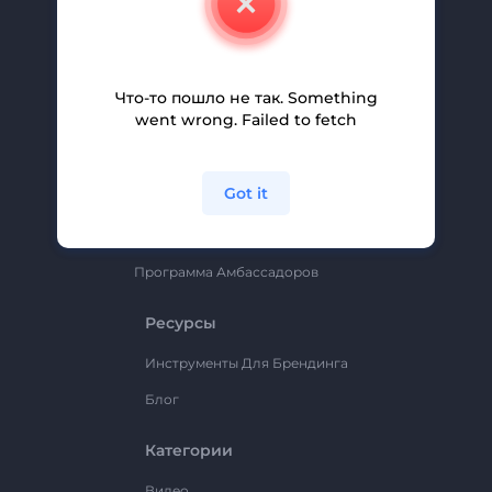
Вакансии
Помощь И Поддержка
Партнерская Программа
Что-то пошло не так. Something
went wrong. Failed to fetch
Политика Конфиденциальности
Условия И Положения
Got it
Карта Сайта
Renderforest
Программа Амбассадоров
Ресурсы
Инструменты Для Брендинга
Блог
Категории
Видео