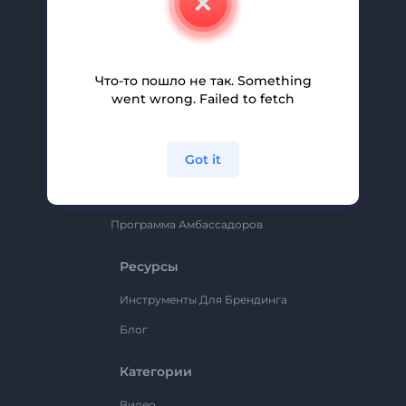
Вакансии
Помощь И Поддержка
Партнерская Программа
Что-то пошло не так. Something
went wrong. Failed to fetch
Политика Конфиденциальности
Условия И Положения
Got it
Карта Сайта
Renderforest
Программа Амбассадоров
Ресурсы
Инструменты Для Брендинга
Блог
Категории
Видео