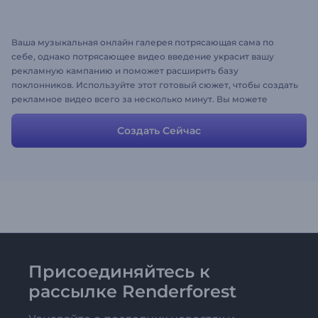
Ваша музыкальная онлайн галерея потрясающая сама по
себе, однако потрясающее видео введение украсит вашу
рекламную кампанию и поможет расширить базу
поклонников. Используйте этот готовый сюжет, чтобы создать
рекламное видео всего за несколько минут. Вы можете
изменять тексты, загружать собственные изображения и
музыку. Это невероятно просто, веселитесь! :)
Создать Сейчас
Присоединяйтесь к
рассылке Renderforest