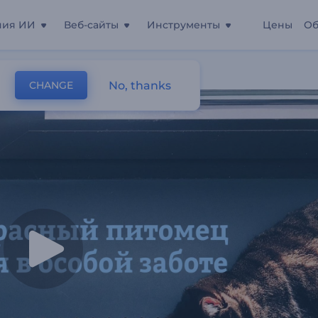
ния ИИ
Веб-сайты
Инструменты
Цены
Об
No, thanks
CHANGE