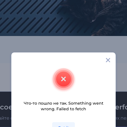
Что-то пошло не так. Something went
соединяйтесь к рассылке Renderfo
wrong. Failed to fetch
айте о последних новостях и новых предложениях п