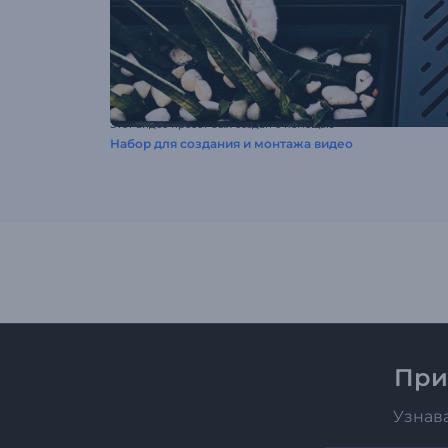
Этот видео пресет был создан с помощью
Набор для создания и монтажа видео
При
Узнав