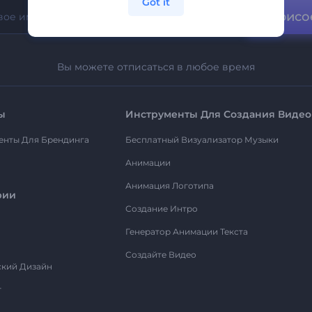
Got it
Присо
Вы можете отписаться в любое время
ы
Инструменты Для Создания Видео
енты Для Брендинга
Бесплатный Визуализатор Музыки
Анимации
Анимация Логотипа
рии
Создание Интро
Генератор Анимации Текста
Создайте Видео
ский Дизайн
т