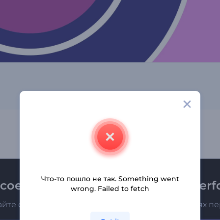
Что-то пошло не так. Something went
соединяйтесь к рассылке Renderfo
wrong. Failed to fetch
айте о последних новостях и новых предложениях п