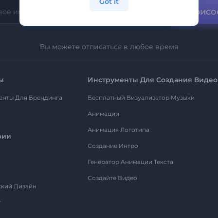
Got it
Присо
Вы можете отписаться в любое время
ы
Инструменты Для Создания Видео
енты Для Брендинга
Бесплатный Визуализатор Музыки
Анимации
Анимация Логотипа
рии
Создание Интро
Генератор Анимации Текста
Создайте Видео
ский Дизайн
т