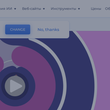
ния ИИ
Веб-сайты
Инструменты
Цены
Об
No, thanks
CHANGE